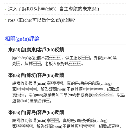
深入了解ROS小車(chē)：自主導航的未來(lái)
ros小車(chē)可以做什么實(shí)驗?
相關(guān)評論
來(lái)自[廣東]客戶(hù)反饋
廠(chǎng)家設備不錯，做工細致，外觀(guān)漂
亮，超贊，老板人很好吆。
來(lái)自[濰坊]客戶(hù)反饋
設備收到很滿(mǎn)意，真的是超級好的廠(chǎng)
家，解答疑問(wèn)不厭其煩，細致認
真，關(guān)鍵是老師同學(xué)都很喜歡，以后
還會(huì )繼續合作。
來(lái)自[青島]客戶(hù)反饋
設備收到很滿(mǎn)意，真的是超級好的廠(chǎng)
家，解答疑問(wèn)不厭其煩，細致認真，