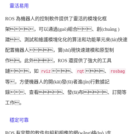
靈活易用
ROS 為機器人的控制軟件提供了靈活的模塊化框
架，可以通過(guò)組合、創(chuàng )
建、測試和維護模塊化化的算法和功能單元來(lái)快速
配置機器人，實(shí)現快速建模和原型制
作。此外，ROS 還提供了強大的工具
鏈，如
、
、
rviz
rqt
rosbag
等，方便機器人的開(kāi)發(fā)者進(jìn)行數據記
錄、查看、發(fā)布、訂閱等
工作。
穩定可靠
ROS 有完整的軟件包組和相應的網(wǎng)絡(luò )支