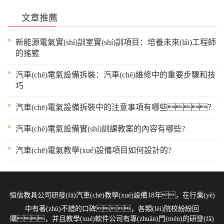
文章推薦
新能源電氣實(shí)訓室實(shí)訓項目：培養未來(lái)工程師
的搖籃
汽車(chē)電氣設備拆裝：汽車(chē)維修中的重要步驟和技
巧
汽車(chē)電氣設備拆裝中的注意事項有哪些？
汽車(chē)電氣設備實(shí)訓課教案的內容有哪些?
汽車(chē)電氣教學(xué)設備項目如何設計的?
恒信教具公司研發(fā)
汽車(chē)教學(xué)設備
18年，在行業(yè)
中有著(zhù)不錯的口碑，各類(lèi)院校紛紛回
購，并且教學(xué)軟件公司有專(zhuān)門(mén)的研發(fā)